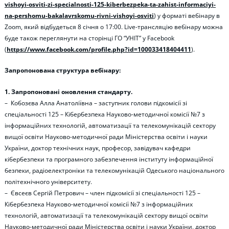
vishoyi-osviti-zi-specialnosti-125-kiberbezpeka-ta-zahist-informaciyi-
na-pershomu-bakalavrskomu-rivni-vishoyi-osviti
) у форматі вебінару в
Zoom, який відбудеться 8 січня о 17:00. Live-трансляцію вебінару можна
буде також переглянути на сторінці ГО “УНІТ” у Facebook
(
https://www.facebook.com/profile.php?id=100033418404411
).
Запропонована структура вебінару:
1. Запропоновані оновлення стандарту.
– Кобозєва Алла Анатоліївна – заступник голови підкомісії зі
спеціальності 125 – Кібербезпека Науково-методичної комісії №7 з
інформаційних технологій, автоматизації та телекомунікацій сектору
вищої освіти Науково-методичної ради Міністерства освіти і науки
України, доктор технічних наук, професор, завідувач кафедри
кібербезпеки та програмного забезпечення інституту інформаційної
безпеки, радіоелектроніки та телекомунікацій Одеського національного
політехнічного університету.
– Євсеєв Сергій Петрович – член підкомісії зі спеціальності 125 –
Кібербезпека Науково-методичної комісії №7 з інформаційних
технологій, автоматизації та телекомунікацій сектору вищої освіти
Науково-методичної ради Міністерства освіти і науки України, доктор