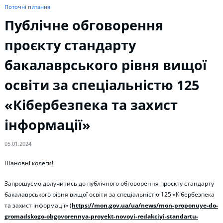
Поточні питання
Публічне обговорення
проєкту стандарту
бакалаврського рівня вищої
освіти за спеціальністю 125
«Кібербезпека та захист
інформації»
05.01.2024
Шановні колеги!
Запрошуємо долучитись до публічного обговорення проєкту стандарту
бакалаврського рівня вищої освіти за спеціальністю 125 «Кібербезпека
та захист інформації» (
https://mon.gov.ua/ua/news/mon-proponuye-do-
gromadskogo-obgovorennya-proyekt-novoyi-redakciyi-standartu-