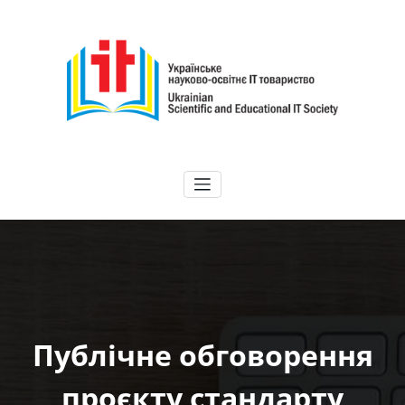
Перейти
до
вмісту
ГО "УНІТ"
Українське науково-освітнє IT товариство | Ukrainian Scientific and
Educational IT Society
Публічне обговорення
проєкту стандарту