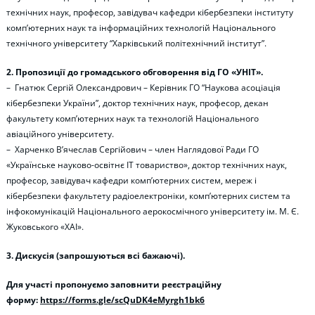
технічних наук, професор, завідувач кафедри кібербезпеки інституту
комп’ютерних наук та інформаційних технологій Національного
технічного університету “Харківський політехнічний інститут”.
2. Пропозиції до громадського обговорення від ГО «УНІТ».
– Гнатюк Сергій Олександрович – Керівник ГО “Наукова асоціація
кібербезпеки України”, доктор технічних наук, професор, декан
факультету комп’ютерних наук та технологій Національного
авіаційного університету.
– Харченко В’ячеслав Сергійович – член Наглядової Ради ГО
«Українське науково-освітнє ІТ товариство», доктор технічних наук,
професор, завідувач кафедри комп’ютерних систем, мереж і
кібербезпеки факультету радіоелектроніки, комп’ютерних систем та
інфокомунікацій Національного аерокосмічного університету ім. М. Є.
Жуковського «ХАІ».
3. Дискусія (запрошуються всі бажаючі).
Для участі пропонуємо заповнити реєстраційну
форму:
https://forms.gle/scQuDK4eMyrgh1bk6