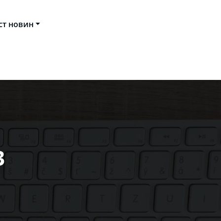
ст новин
ducational IT Society
3