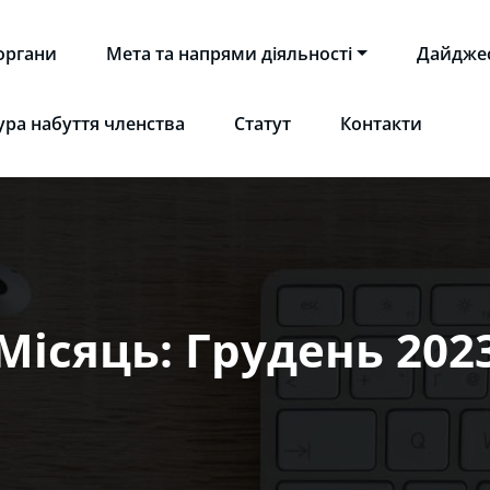
 органи
Мета та напрями діяльності
Дайдже
НІТ"
 науково-освітнє IT товариство | Ukrainian Scientific and E
ра набуття членства
Статут
Контакти
Місяць:
Грудень 202