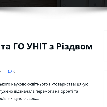
та ГО УНІТ з Різдвом
0
ького науково-освітнього ІТ-товариства! Дякую
служено відзначала перемоги на фронті та
оїв, які ціною своїх…