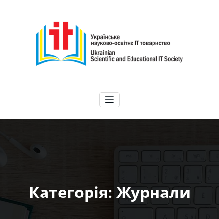
Перейти
до
вмісту
ГО "УНІТ"
Українське науково-освітнє IT товариство | Ukrainian Scientific and
Educational IT Society
Категорія: Журнали