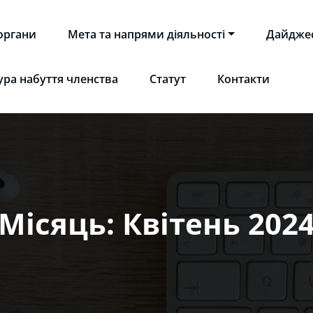
 органи
Мета та напрями діяльності
Дайдже
НІТ"
 науково-освітнє IT товариство | Ukrainian Scientific and E
ра набуття членства
Статут
Контакти
Місяць:
Квітень 202