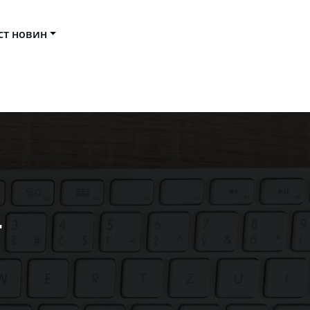
ст новин
ducational IT Society
4