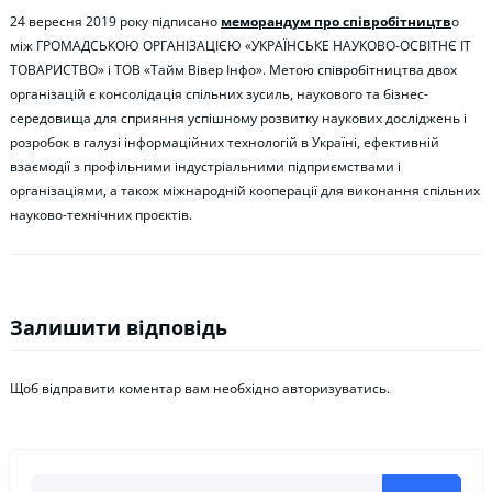
24 вересня 2019 року підписано
меморандум про співробітництв
о
між ГРОМАДСЬКОЮ ОРГАНІЗАЦІЄЮ «УКРАЇНСЬКЕ НАУКОВО-ОСВІТНЄ ІТ
ТОВАРИСТВО» і TOB «Тайм Вівер Інфо». Метою співробітництва двох
організацій є консолідація спільних зусиль, наукового та бізнес-
середовища для сприяння успішному розвитку наукових досліджень і
розробок в галузі інформаційних технологій в Україні, ефективній
взаємодії з профільними індустріальними підприємствами і
організаціями, а також міжнародній кооперації для виконання спільних
науково-технічних проєктів.
Залишити відповідь
Щоб відправити коментар вам необхідно
авторизуватись
.