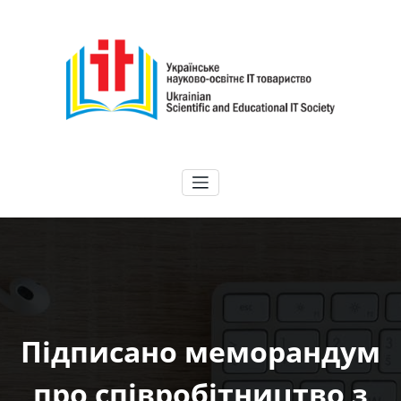
Перейти
до
вмісту
ГО "УНІТ"
Українське науково-освітнє IT товариство | Ukrainian Scientific and
Educational IT Society
Підписано меморандум
про співробітництво з