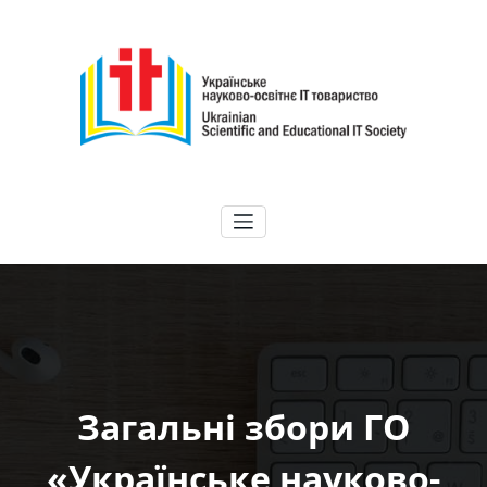
Перейти
до
вмісту
ГО "УНІТ"
Українське науково-освітнє IT товариство | Ukrainian Scientific and
Educational IT Society
Загальні збори ГО
«Українське науково-