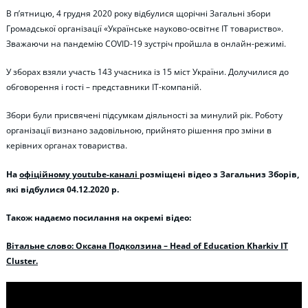
В п’ятницю, 4 грудня 2020 року відбулися щорічні Загальні збори
Громадської організації «Українське науково-освітнє IT товариство».
Зважаючи на пандемію COVID-19 зустріч пройшла в онлайн-режимі.
У зборах взяли участь 143 учасника із 15 міст України. Долучилися до
обговорення і гості – представники IT-компаній.
Збори були присвячені підсумкам діяльності за минулий рік. Роботу
організації визнано задовільною, прийнято рішення про зміни в
керівних органах товариства.
На
офіційному youtube-каналі
розміщені відео з Загальниз Зборів,
які відбулися 04.12.2020 р.
Також надаємо посилання на окремі відео:
Вітальне слово: Оксана Подколзина – Head of Education Kharkiv IT
Cluster.