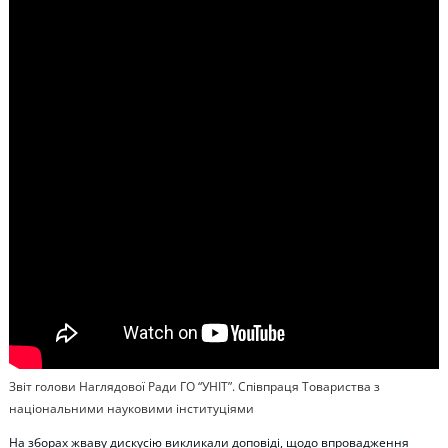
Звіт голови Наглядової Ради ГО “УНІТ”. Співпраця Товариства з
національними науковими інституціями
На зборах жваву дискусію викликали доповіді, щодо впровадження